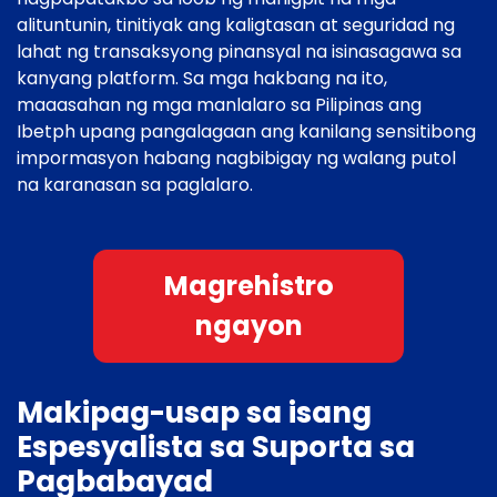
alituntunin, tinitiyak ang kaligtasan at seguridad ng
lahat ng transaksyong pinansyal na isinasagawa sa
kanyang platform. Sa mga hakbang na ito,
maaasahan ng mga manlalaro sa Pilipinas ang
Ibetph upang pangalagaan ang kanilang sensitibong
impormasyon habang nagbibigay ng walang putol
na karanasan sa paglalaro.
Magrehistro
ngayon
Makipag-usap sa isang
Espesyalista sa Suporta sa
Pagbabayad