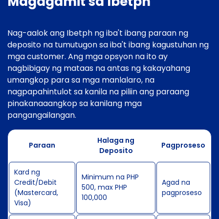
Magagamit sa Ibetph
Nag-aalok ang Ibetph ng iba't ibang paraan ng
deposito na tumutugon sa iba't ibang kagustuhan ng
mga customer. Ang mga opsyon na ito ay
nagbibigay ng mataas na antas ng kakayahang
umangkop para sa mga manlalaro, na
nagpapahintulot sa kanila na piliin ang paraang
pinakanaaangkop sa kanilang mga
pangangailangan.
Halaga ng
Paraan
Pagproseso
Deposito
Kard ng
Minimum na PHP
Credit/Debit
Agad na
500, max PHP
(Mastercard,
pagproseso
100,000
Visa)