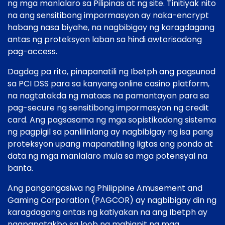
ng mga manlalaro sa Pilipinas at ng site. Tinitiyak nito
na ang sensitibong impormasyon ay naka-encrypt
habang nasa biyahe, na nagbibigay ng karagdagang
antas ng proteksyon laban sa hindi awtorisadong
pag-access.
Dagdag pa rito, pinapanatili ng Ibetph ang pagsunod
sa PCI DSS para sa kanyang online casino platform,
na nagtatakda ng mataas na pamantayan para sa
pag-secure ng sensitibong impormasyon ng credit
card. Ang pagsasama ng mga sopistikadong sistema
ng pagpigil sa panlilinlang ay nagbibigay ng isa pang
proteksyon upang mapanatiling ligtas ang pondo at
data ng mga manlalaro mula sa mga potensyal na
banta.
Ang pangangasiwa ng Philippine Amusement and
Gaming Corporation (PAGCOR) ay nagbibigay din ng
karagdagang antas ng katiyakan na ang Ibetph ay
nagpapatakbo sa loob ng mahigpit na mga