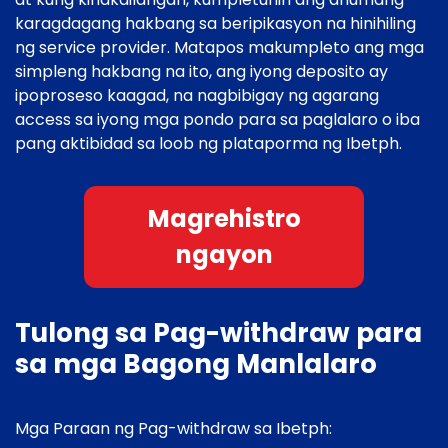
karagdagang hakbang sa beripikasyon na hinihiling
ng service provider. Matapos makumpleto ang mga
simpleng hakbang na ito, ang iyong deposito ay
ipoproseso kaagad, na nagbibigay ng agarang
access sa iyong mga pondo para sa paglalaro o iba
pang aktibidad sa loob ng plataporma ng Ibetph.
Magrehistro
ngayon
Tulong sa Pag-withdraw para
sa mga Bagong Manlalaro
Mga Paraan ng Pag-withdraw sa Ibetph: