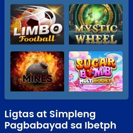
Ligtas at Simpleng
Pagbabayad sa Ibetph