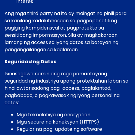
interes
Ang mga third party na ito ay maingat na pinili para
sa kanilang kadalubhasaan sa pagpapanatili ng
pagiging kompidensyal at pagprotekta sa
sensitibong impormasyon. Sila ay magkakaroon
lamang ng access sa iyong datos sa batayan ng
pangangailangan sa kaalaman.
Seguridad ng Datos
Isinasagawa namin ang mga pamantayang
seguridad ng industriya upang protektahan laban sa
hindi awtorisadong pag-access, paglalantad,
pagbabago, o pagkawasak ng iyong personal na
datos:
Mga teknolohiya ng encryption
Mga secure na koneksyon (HTTPS)
Regular na pag-update ng software