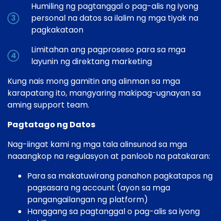
Humiling ng pagtanggal o pag-alis ng iyong
personal na datos sa ilalim ng mga tiyak na
pagkakataon
Limitahan ang pagproseso para sa mga
layunin ng direktang marketing
Kung nais mong gamitin ang alinman sa mga
karapatang ito, mangyaring makipag-ugnayan sa
aming support team.
Pagtatago ng Datos
Nag-iingat kami ng mga tala alinsunod sa mga
naaangkop na regulasyon at panloob na patakaran:
Para sa makatuwirang panahon pagkatapos ng
pagsasara ng account (ayon sa mga
pangangailangan ng platform)
Hanggang sa pagtanggal o pag-alis sa iyong