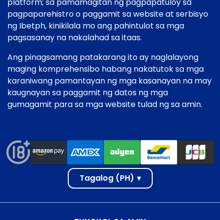
platform; sa pamamagitan ng pagpapatuloy sa
pagpaparehistro o paggamit sa website at serbisyo
ng Ibetph, kinikilala mo ang pahintulot sa mga
pagsasanay na nakalahad sa itaas.
Ang pinagsamang patakarang ito ay naglalayong
maging komprehensibo habang nakatutok sa mga
karaniwang pamantayan ng mga kasanayan na may
kaugnayan sa paggamit ng datos ng mga
gumagamit para sa mga website tulad ng sa amin.
Tagalog (PH)
▾