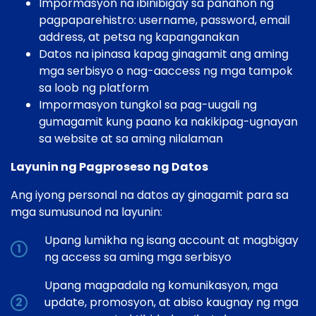
Impormasyon na ibinibigay sa panahon ng
pagpaparehistro: username, password, email
address, at petsa ng kapanganakan
Datos na ipinasa kapag ginagamit ang aming
mga serbisyo o nag-aaccess ng mga tampok
sa loob ng platform
Impormasyon tungkol sa pag-uugali ng
gumagamit kung paano ka nakikipag-ugnayan
sa website at sa aming nilalaman
Layunin ng Pagproseso ng Datos
Ang iyong personal na datos ay ginagamit para sa
mga sumusunod na layunin:
Upang lumikha ng isang account at magbigay
ng access sa aming mga serbisyo
Upang magpadala ng komunikasyon, mga
update, promosyon, at abiso kaugnay ng mga