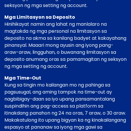
seksyon ng mga setting ng account.
Mga Limitasyon sa Deposito
Hinihikayat namin ang lahat ng manlalaro na
magtakda ng mga personal na limitasyon sa
deposito na akma sa kanilang badyet at kakayahang
pinansyal. Maaari mong ayusin ang iyong pang-
araw-araw, lingguhan, o buwanang limitasyon sa
deposito anumang oras sa pamamagitan ng seksyon
ng mga setting ng account.
Mga Time-Out
Kung sa tingin mo kailangan mo ng pahinga sa
pagsusugal, ang aming tampok na time-out ay
nagbibigay-daan sa iyo upang pansamantalang
suspindihin ang pag-access sa platform sa
itinakdang panahon ng 24 na oras, 7 araw, o 30 araw.
Makakatulong ito upang bigyan ka ng kinakailangang
espasyo at pananaw sa iyong mga gawi sa