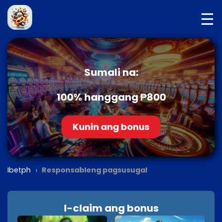
☰
Sumali na:
100% hanggang ₱800
Kunin ang bonus
›
Ibetph
Responsableng pagsusugal
I-claim ang bonus