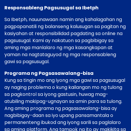
Responsableng Pagsusugal sa Ibetph
Sa Ibetph, nauunawaan namin ang kahalagahan ng
pagpapanatili ng balanseng kalusugan sa pagitan ng
kasiyahan at responsibilidad pagdating sa online na
pagsusugal. Kami ay nakatuon sa pagbibigay sa
aming mga manlalaro ng mga kasangkapan at
yaman na nagtataguyod ng mga responsableng
gawi sa pagsusugal.
Programa ng Pagsasawalang-bisa
Kung sa tingin mo ang iyong mga gawi sa pagsusugal
ay naging problema o kung kailangan mo ng tulong
sa pagkontrol sa iyong gastusin, huwag mag-
atubiling makipag-ugnayan sa amin para sa tulong.
Ang aming programa ng pagsasawalang-bisa ay
nagbibigay-daan sa iyo upang pansamantala o
permanenteng ibukod ang iyong sarili sa paglalaro
sa aming platform. Ang tampok na ito ay makikita sa